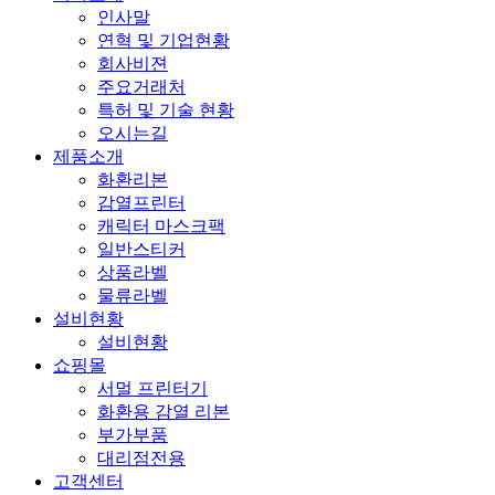
인사말
연혁 및 기업현황
회사비젼
주요거래처
특허 및 기술 현황
오시는길
제품소개
화환리본
감열프린터
캐릭터 마스크팩
일반스티커
상품라벨
물류라벨
설비현황
설비현황
쇼핑몰
서멀 프린터기
화환용 감열 리본
부가부품
대리점전용
고객센터