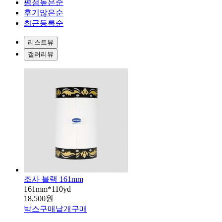
평점높은순
후기많은순
최근등록순
리스트뷰
갤러리뷰
조사 블랙 161mm
161mm*110yd
18,500원
박스구매
낱개구매