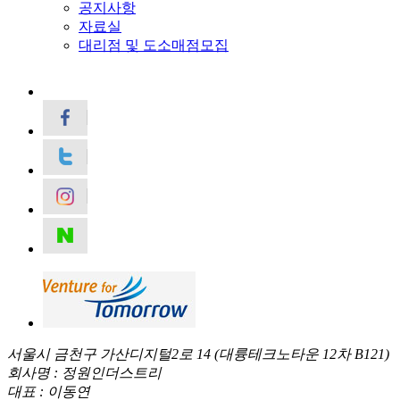
공지사항
자료실
대리점 및 도소매점모집
서울시 금천구 가산디지털2로 14 (대륭테크노타운 12차 B121)
회사명 : 정원인더스트리
대표 : 이동연