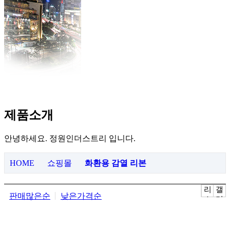
제품소개
안녕하세요. 정원인더스트리 입니다.
HOME
쇼핑몰
화환용 감열 리본
리
갤
판매많은순
낮은가격순
스
러
트
리
뷰
뷰