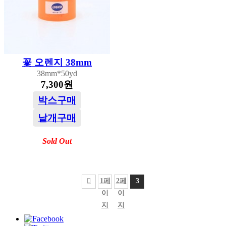
꽃 오렌지 38mm
38mm*50yd
7,300원
박스구매
낱개구매
Sold Out
1
페
2
페
3
이
이
지
지