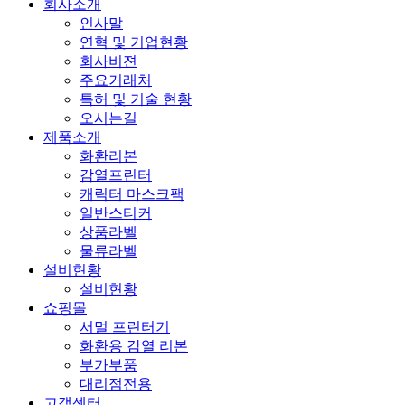
회사소개
인사말
연혁 및 기업현황
회사비젼
주요거래처
특허 및 기술 현황
오시는길
제품소개
화환리본
감열프린터
캐릭터 마스크팩
일반스티커
상품라벨
물류라벨
설비현황
설비현황
쇼핑몰
서멀 프린터기
화환용 감열 리본
부가부품
대리점전용
고객센터