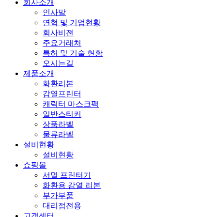
회사소개
인사말
연혁 및 기업현황
회사비젼
주요거래처
특허 및 기술 현황
오시는길
제품소개
화환리본
감열프린터
캐릭터 마스크팩
일반스티커
상품라벨
물류라벨
설비현황
설비현황
쇼핑몰
서멀 프린터기
화환용 감열 리본
부가부품
대리점전용
고객센터