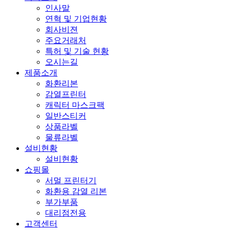
인사말
연혁 및 기업현황
회사비젼
주요거래처
특허 및 기술 현황
오시는길
제품소개
화환리본
감열프린터
캐릭터 마스크팩
일반스티커
상품라벨
물류라벨
설비현황
설비현황
쇼핑몰
서멀 프린터기
화환용 감열 리본
부가부품
대리점전용
고객센터