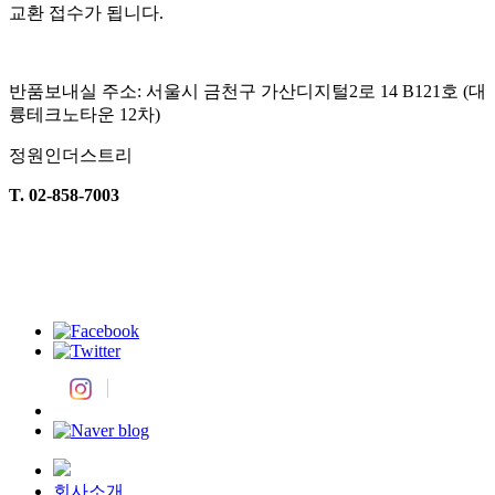
교환 접수가 됩니다
.
반품보내실 주소
:
서울시 금천구 가산디지털
2
로
14 B121
호
(
대
륭테크노타운
12
차
)
정원인더스트리
T. 02-858-7003
회사소개