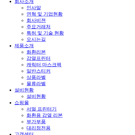
회사소개
인사말
연혁 및 기업현황
회사비젼
주요거래처
특허 및 기술 현황
오시는길
제품소개
화환리본
감열프린터
캐릭터 마스크팩
일반스티커
상품라벨
물류라벨
설비현황
설비현황
쇼핑몰
서멀 프린터기
화환용 감열 리본
부가부품
대리점전용
고객센터