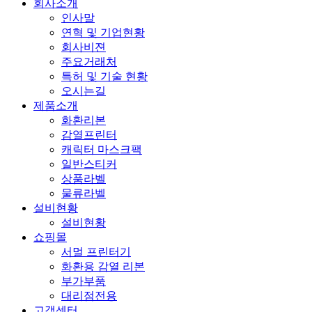
회사소개
인사말
연혁 및 기업현황
회사비젼
주요거래처
특허 및 기술 현황
오시는길
제품소개
화환리본
감열프린터
캐릭터 마스크팩
일반스티커
상품라벨
물류라벨
설비현황
설비현황
쇼핑몰
서멀 프린터기
화환용 감열 리본
부가부품
대리점전용
고객센터